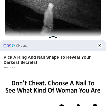
&nbsp;
Pick A Ring And Nail Shape To Reveal Your
Darkest Secrets!
BUZZ DAY