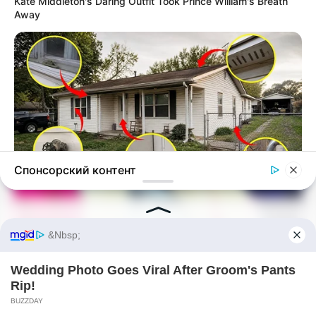
&nbsp;
Wedding Photo Goes Viral After Groom's Pants
Rip!
BUZZDAY