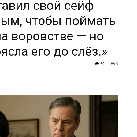
авил свой сейф
тым, чтобы поймать
а воровстве — но
ясла его до слёз.»
39
0