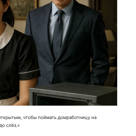
открытым, чтобы поймать домработницу на
до слёз.»