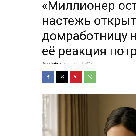
«Миллионер ост
настежь откры
домработницу н
её реакция потр
By
admin
-
September 9, 2025