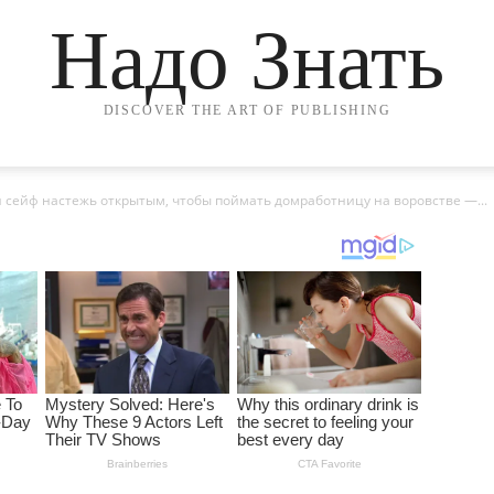
Надо Знать
DISCOVER THE ART OF PUBLISHING
 сейф настежь открытым, чтобы поймать домработницу на воровстве —...