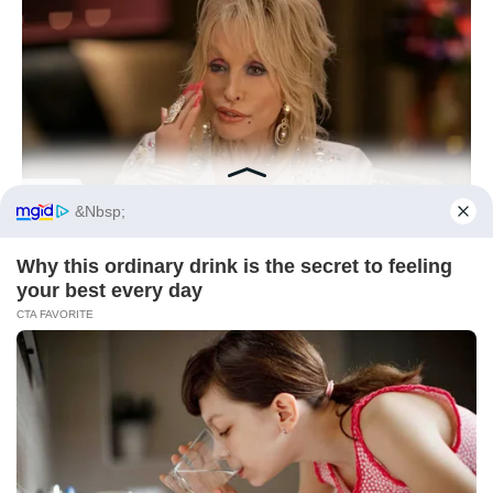
&nbsp;
Why this ordinary drink is the secret to feeling
your best every day
CTA FAVORITE