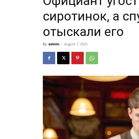
Официант угост
сиротинок, а сп
отыскали его
By
admin
-
August 7, 2025