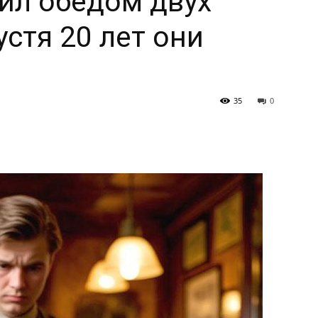
ил обедом двух
устя 20 лет они
35
0