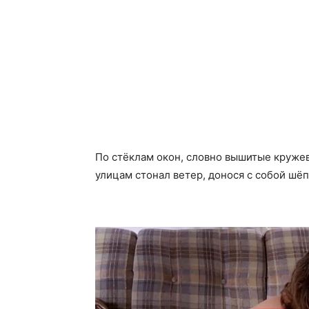
По стёклам окон, словно вышитые кружев
улицам стонал ветер, донося с собой шё