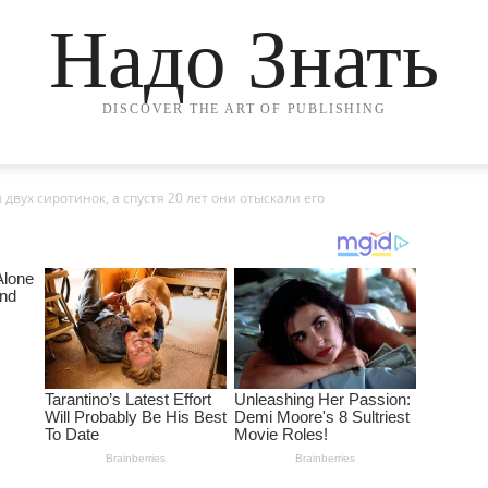
Надо Знать
DISCOVER THE ART OF PUBLISHING
двух сиротинок, а спустя 20 лет они отыскали его