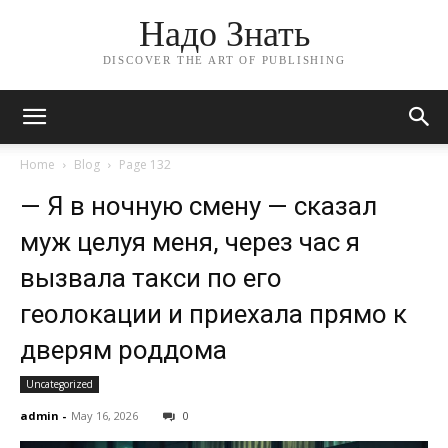
Надо Знать
DISCOVER THE ART OF PUBLISHING
Home
Blog
Page 132
— Я в ночную смену — сказал
муж целуя меня, через час я
вызвала такси по его
геолокации и приехала прямо к
дверям роддома
Uncategorized
admin
-
May 16, 2026
0