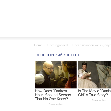
Home
Uncategorized
После похорон жены, опус