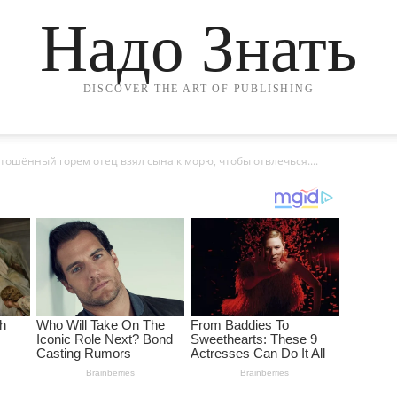
Надо Знать
DISCOVER THE ART OF PUBLISHING
тошённый горем отец взял сына к морю, чтобы отвлечься....