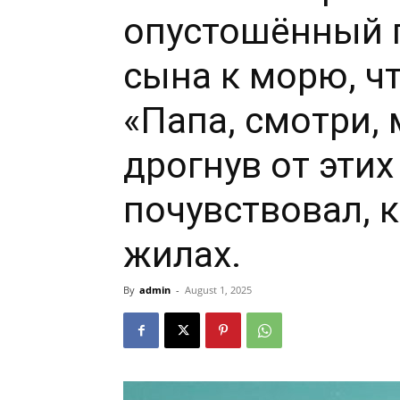
опустошённый г
сына к морю, ч
«Папа, смотри, 
дрогнув от этих
почувствовал, к
жилах.
By
admin
-
August 1, 2025