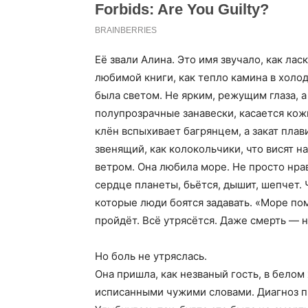
Её звали Алина. Это имя звучало, как ла
любимой книги, как тепло камина в холо
была светом. Не ярким, режущим глаза, а
полупрозрачные занавески, касается кожи
клён вспыхивает багрянцем, а закат плав
звенящий, как колокольчики, что висят н
ветром. Она любила море. Не просто нра
сердце планеты, бьётся, дышит, шепчет. 
которые люди боятся задавать. «Море пом
пройдёт. Всё утрясётся. Даже смерть — н
Но боль не утряслась.
Она пришла, как незваный гость, в белом
исписанными чужими словами. Диагноз пр