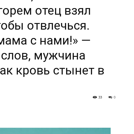
орем отец взял
тобы отвлечься.
мама с нами!» —
 слов, мужчина
ак кровь стынет в
33
0