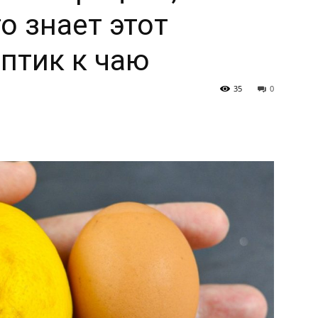
о знает этот
птик к чаю
35
0