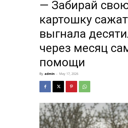
— Забирай свою
картошку сажат
выгнала десяти
через месяц са
помощи
By
admin
-
May 17, 2026