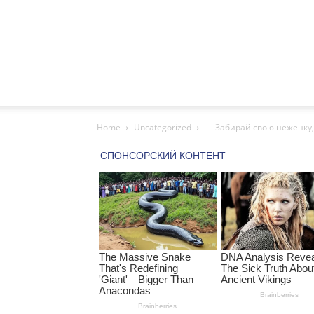
Home
Uncategorized
— Забирай свою неженку, 