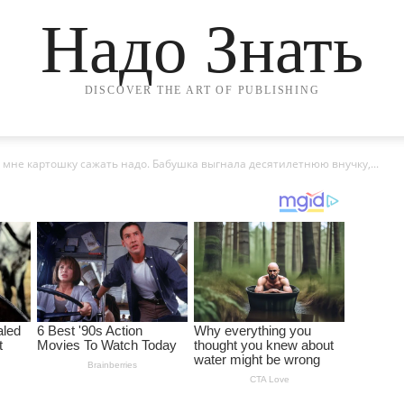
Надо Знать
DISCOVER THE ART OF PUBLISHING
мне картошку сажать надо. Бабушка выгнала десятилетнюю внучку,...