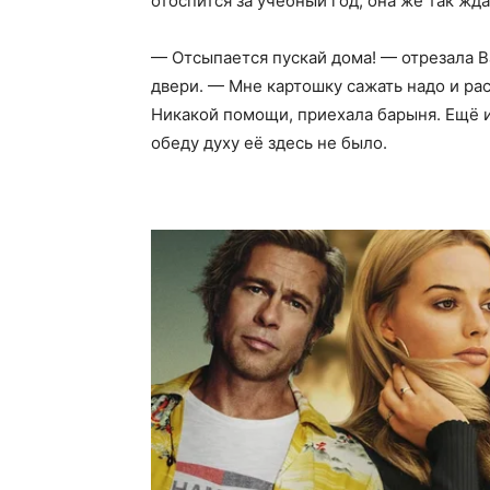
отоспится за учебный год, она же так жда
— Отсыпается пускай дома! — отрезала 
двери. — Мне картошку сажать надо и рас
Никакой помощи, приехала барыня. Ещё и
обеду духу её здесь не было.