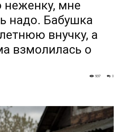
 неженку, мне
ь надо. Бабушка
летнюю внучку, а
ма взмолилась о
937
0