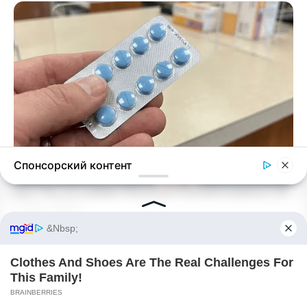
&nbsp;
Clothes And Shoes Are The Real Challenges For
This Family!
BRAINBERRIES