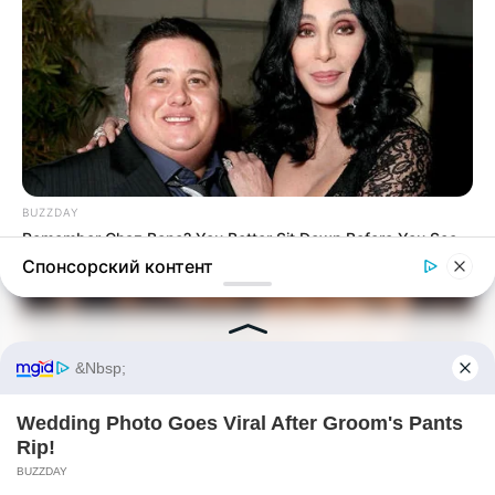
&nbsp;
Wedding Photo Goes Viral After Groom's Pants
Rip!
BUZZDAY