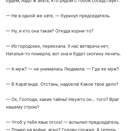
будем, надо ж знать, кто рядом с тобой соседствует.
— Не в одной же хате, — буркнул председатель.
— Ну, и кто она такая? Откуда корни-то?
— Из городских, переехала. У нас ветврача нет,
Наталья-то померла, вот она и будет скотину лечить.
— А муж? — не унималась Людмила. — Где ее муж?
— В Караганде. Отстань, надоела! Какое твое дело?
— Ох, Господи, какие тайны! Неужто он… того? Враг
нашему строю?
— Чтоб у тебя язык отсох! — вспылил председатель.
— Помер на войне, ясно? Голову сложил. А теперь