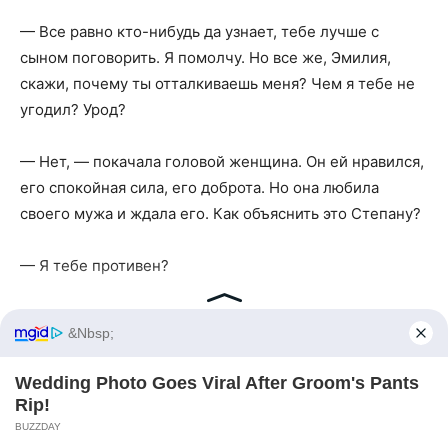
— Все равно кто-нибудь да узнает, тебе лучше с
сыном поговорить. Я помолчу. Но все же, Эмилия,
скажи, почему ты отталкиваешь меня? Чем я тебе не
угодил? Урод?
— Нет, — покачала головой женщина. Он ей нравился,
его спокойная сила, его доброта. Но она любила
своего мужа и ждала его. Как объяснить это Степану?
— Я тебе противен?
— Нет, — снова ответила она.
&nbsp;
— Так в чем же дело? Дом свой имею, ремесло, без
Wedding Photo Goes Viral After Groom's Pants
куска хлеба не сижу. Что во мне не так? Я ужом вокруг
Rip!
тебя вьюсь, не знаю, как угодить, а ты — словно
BUZZDAY
ледяная стена. Скажи прямо, что не так?