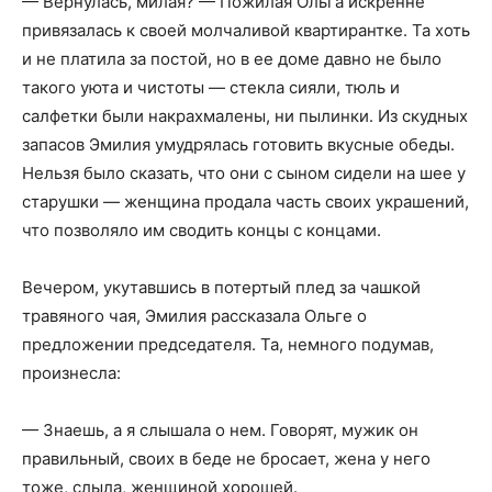
— Вернулась, милая? — Пожилая Ольга искренне
привязалась к своей молчаливой квартирантке. Та хоть
и не платила за постой, но в ее доме давно не было
такого уюта и чистоты — стекла сияли, тюль и
салфетки были накрахмалены, ни пылинки. Из скудных
запасов Эмилия умудрялась готовить вкусные обеды.
Нельзя было сказать, что они с сыном сидели на шее у
старушки — женщина продала часть своих украшений,
что позволяло им сводить концы с концами.
Вечером, укутавшись в потертый плед за чашкой
травяного чая, Эмилия рассказала Ольге о
предложении председателя. Та, немного подумав,
произнесла:
— Знаешь, а я слышала о нем. Говорят, мужик он
правильный, своих в беде не бросает, жена у него
тоже, слыла, женщиной хорошей.