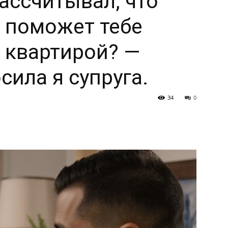
ассчитывал, что
 поможет тебе
 квартирой? —
сила я супруга.
34
0