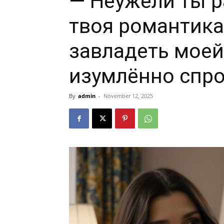
— Неужели ты р
твоя романтика
завладеть моей
изумлённо спро
By
admin
-
November 12, 2025