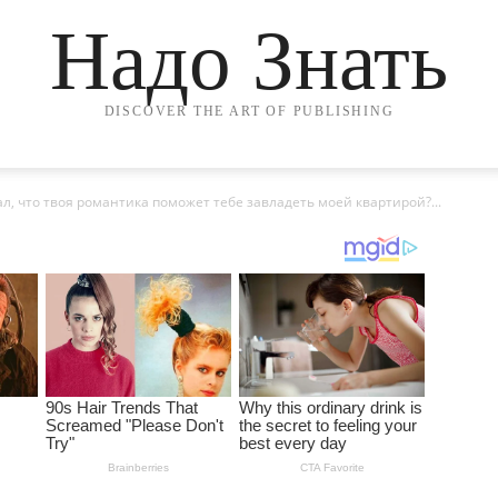
Надо Знать
DISCOVER THE ART OF PUBLISHING
, что твоя романтика поможет тебе завладеть моей квартирой?...