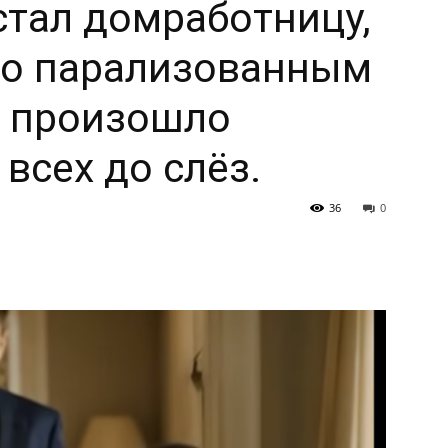
тал домработницу,
го парализованным
о произошло
всех до слёз.
36
0