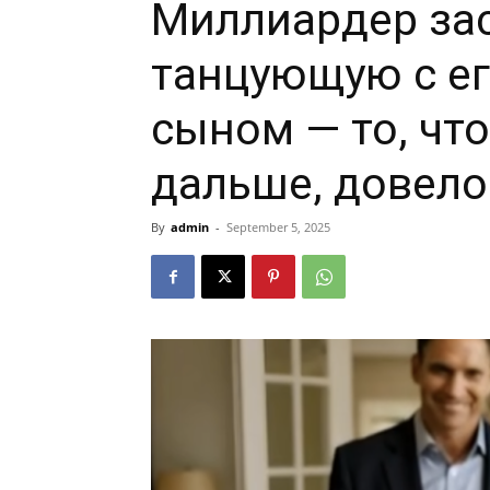
Миллиардер зас
танцующую с е
сыном — то, чт
дальше, довело 
By
admin
-
September 5, 2025