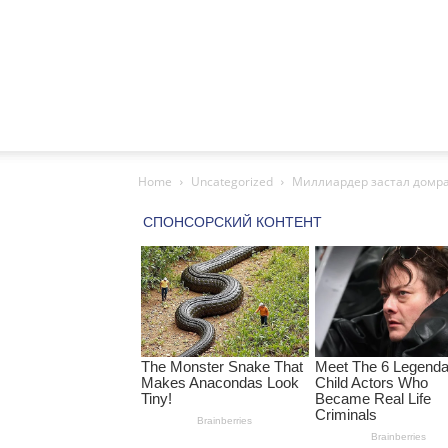
Home
Uncategorized
Миллиардер застал домра