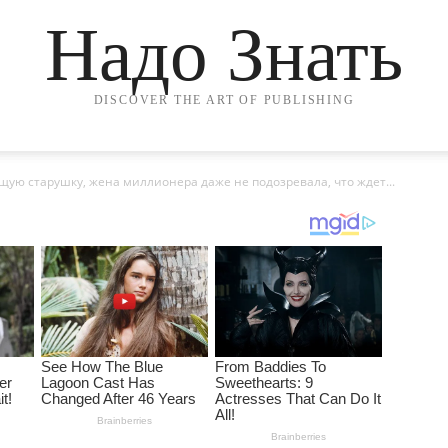
Надо Знать
DISCOVER THE ART OF PUBLISHING
ую старушку, жена миллионера даже не подозревала, что ждет...