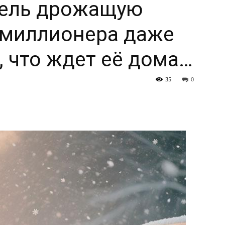
тель дрожащую
 миллионера даже
, что ждет её дома…
35
0