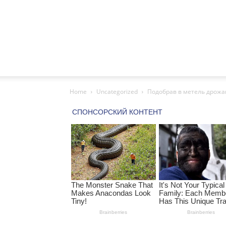
Home
Uncategorized
Подобрав в метель дрожащ