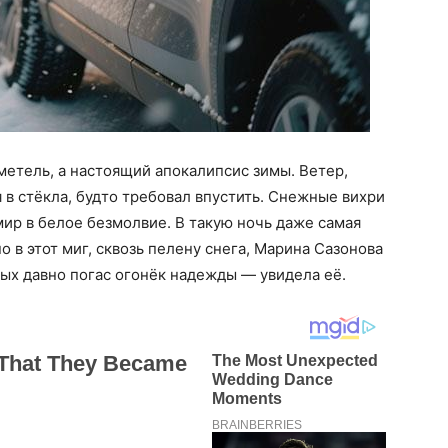
метель, а настоящий апокалипсис зимы. Ветер,
 в стёкла, будто требовал впустить. Снежные вихри
мир в белое безмолвие. В такую ночь даже самая
о в этот миг, сквозь пелену снега, Марина Сазонова
орых давно погас огонёк надежды — увидела её.