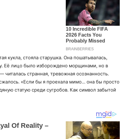
тая кукла, стояла старушка. Она пошатывалась,
ду. Её лицо было изборождено морщинами, но в
 — читалась странная, тревожная осознанность.
сжалось. «Если бы я проехала мимо… она бы просто
едяную статую среди сугробов. Как символ забытой