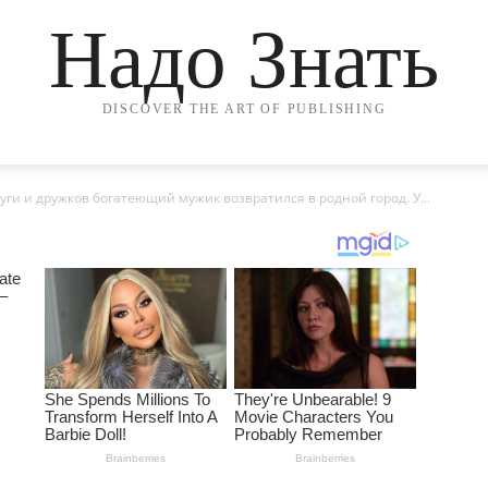
Надо Знать
DISCOVER THE ART OF PUBLISHING
уги и дружков богатеющий мужик возвратился в родной город. У...