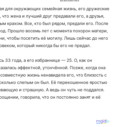
вая для окружающих семейная жизнь, его дружеские
 что жена и лучший друг предавали его, а друзья,
ым крахом. Все, кто был рядом, предали его. После
род. Прошло восемь лет с момента похорон матери,
ени, чтобы посетить её могилу. Лишь сейчас до него
веком, который никогда бы его не предал.
 33 года, а его избраннице — 25. О, как он
казалась эффектной, утончённой. Позже, когда она
 совместную жизнь ненавидела его, что близость с
асколько слепым он был. Её перекошенное яростью
вающую и страшную. А ведь он чуть не поддался.
рощении, говорила, что он постоянно занят и её