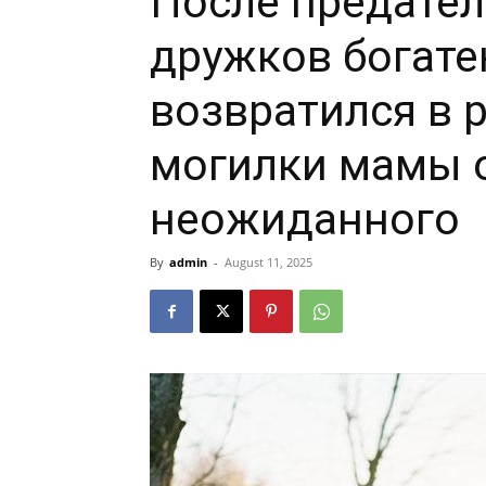
После предател
дружков богат
возвратился в 
могилки мамы о
неожиданного
By
admin
-
August 11, 2025