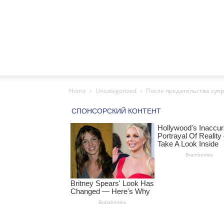
Home
Uncategorized
После предательства супр