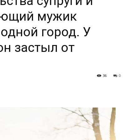
ьства супруги и
еющий мужик
родной город. У
н застыл от
36
0