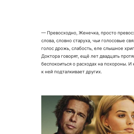
— Превосходно, Женечка, просто превос
слова, словно старуха, чьи голосовые св
голос дрожь, слабость, еле слышное хри
Доктора говорят, ещё лет двадцать протя
беспокоиться о расходах на похороны. И 
к ней подталкивает других.