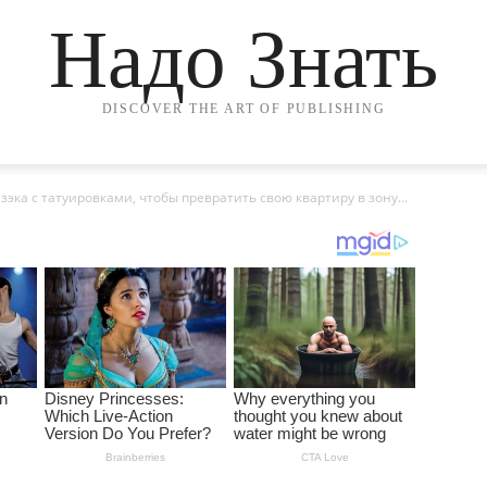
Надо Знать
DISCOVER THE ART OF PUBLISHING
эка с татуировками, чтобы превратить свою квартиру в зону...