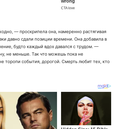
ходно, — проскрипела она, намеренно растягивая
язки давно сдали позиции времени. Она добавила в
пение, будто каждый вдох давался с трудом. —
ну, не меньше. Так что можешь пока не
не торопи события, дорогой. Смерть любит тех, кто