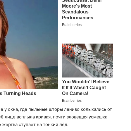
ле у окна, где пыльные шторы лениво колыхались от
 её лице всплыла кривая, почти зловещая усмешка —
о жертва ступает на тонкий лёд.