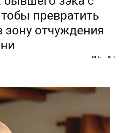
 бывшего зэка с
чтобы превратить
в зону отчуждения
дни
42
0