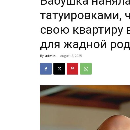
Бабушка наняла
татуировками, 
свою квартиру 
для жадной ро
By
admin
-
August 2, 2025