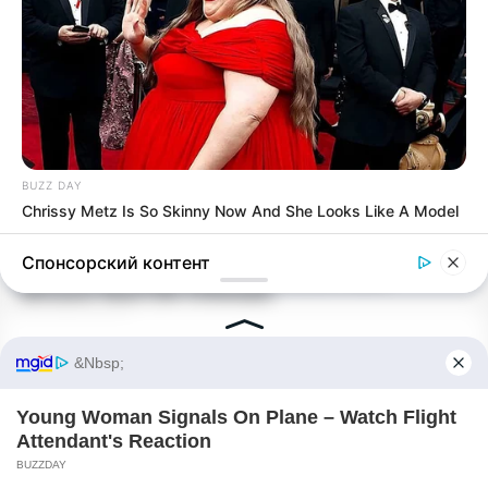
&nbsp;
Young Woman Signals On Plane – Watch Flight
Attendant's Reaction
BUZZDAY