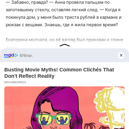
— Забавно, правда? — Анна провела пальцем по
запотевшему стеклу, оставляя легкий след. — Когда я
покинула дом, у меня было триста рублей в кармане и
рюкзак с вещами. Знаешь, где я жила первое время?
Екатерина молчала, но её взгляд был прикован к спине
Анны.
&nbsp;
— В хостеле на окраине города. Шесть человек в
Busting Movie Myths! Common Clichés That
комнате, общая кухня с тараканами. Работала в
Don't Reflect Reality
круглосуточной кофейне, — она горько усмехнулась.
BRAINBERRIES
— Четыре через два, двойные смены по праздникам.
Помню, как в первый день разбила целый поднос с
чашками. Боялась, что меня уволят.
Она обернулась. Екатерина сидела, вцепившись в
подлокотники кресла до побеления пальцев.