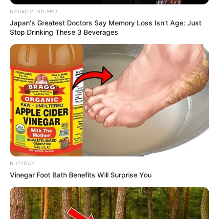
как бы невзначай:
— Светочка, отнеси кусочек пирога Константину. Надо
его отблагодарить за то, что он починил счетчик. Я
свой сериал не пропустила. Сходи к нему. Он
наверняка сейчас во дворе что-то делает, даже не
пообедав.
Светлана кивнула и, отрезав большой кусок пирога,
отправилась к соседу. Константин обрадовался
приходу Светы и сказал, что пирог как раз кстати, он с
утра ничего не ел. Костя предложил Светлане выпить
с ним чай, и она не смогла отказаться. Устроив
чаепитие в саду, они проговорили несколько часов.
Константин рассказывал Светлане о том, как
проходила его служба, а она слушала его, затаив
дыхание. Время с Константином пролетело
незаметно. Света возвращалась к Тамаре Ивановне