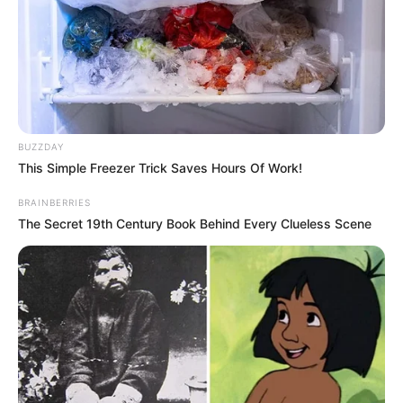
— Света, я от тебя ухожу!