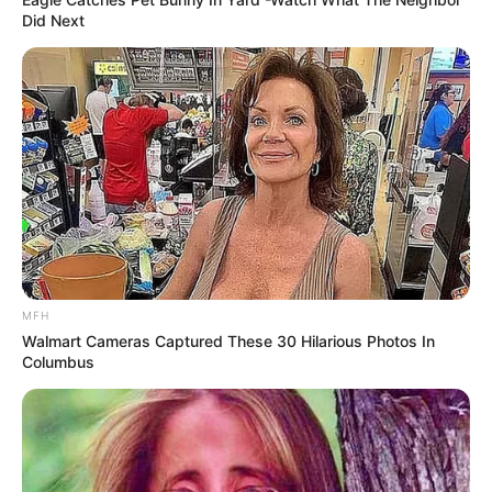
Светлана положила трубку и сразу начала одеваться.
Она собиралась поехать в деревню к приболевшей
бабушке невестки. Артем по телефону сообщил
матери, что Тамара Ивановна заболела и нуждается в
заботе. Он также рассказал о том, что Марину не
отпускают с работы, и она пребывает в отчаянии, не
зная, что делать. Светлана с радостью вызвалась
помочь бабушке невестки, с которой у нее сложились
теплые взаимоотношения. Света надеялась также на
то, что забота о больной пожилой женщине отвлечет
ее от грустных, назойливых мыслей. Она быстро
собрала все самое необходимо и отправилась в
деревню.
Тамара Ивановна была женщиной не только мудрой,
но еще и артистичной. В молодости она играла в