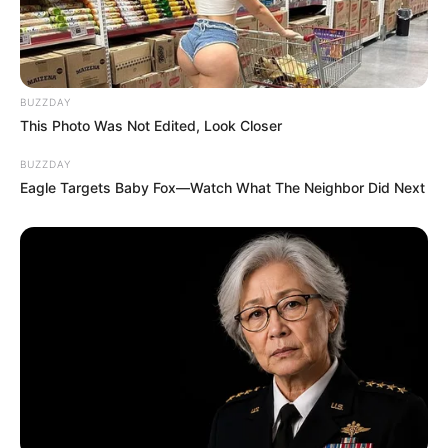
Светлана поспешила в дом:
— Да, Тамара Ивановна, вы меня звали? Вы в порядке?
— Я-то в порядке, но что-то с нашим счетчиком
случилось. Электричества в доме нет. Скоро мой
сериал начнется. А я без него жить не могу. Сходи за
Константином. Пускай он посмотрит да починит.
Светлана послушно отправилась за соседом, который
тут же пришел к Тамаре Ивановне и за считанные
минуты все исправил. В доме пожилой женщины
снова горел свет. В обед Тамара Ивановна попросила
Свету испечь ее любимый клубничный пирог.
Светлана исполнила просьбу пожилой женщины,
обрадовавшись тому, что у той снова появился
аппетит. Во время чаепития Тамара Ивановна сказала,