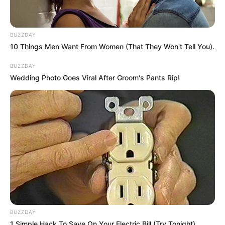
слышать.
— Не стоит меня успокаивать. Я все прекрасно
понимаю. Я уже не та молоденькая девочка, в которую
Денис влюбился двадцать пять лет назад. Моя жизнь
закончилась. Она потеряла смысл. На что надеяться
мне на закате лет? Располневшая, поседевшая,
морщинки появились…
Слова сына и невестки Свету ничуть не утешили. Она
впала в еще большую депрессию, осознав, что
молодость безвозвратно ушла, и она осталась совсем
одна. Артем долго думал о том, как помочь тяжело
страдающей матери. Он с детства был к ней сильно
привязан, поэтому видеть маму в таком удручающем
состоянии не мог.