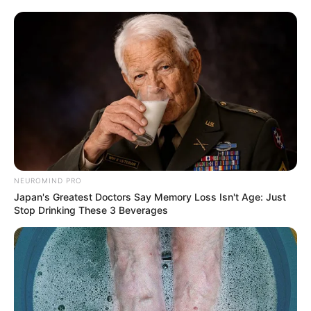
— Как это уходишь? Куда, Денис? Мы ведь с тобой
вместе четверть века!
— Вот именно! – раздраженно ответил мужчина, резко
вскочив с места и одарив жену искрометным
взглядом, — Целых двадцать пять лет я прожил с
тобой. Но что с тобой стало за это время? Где, скажи,
где та молоденькая, красивая, стройная, беззаботная
девушка, в которую я когда-то влюбился? Ты только