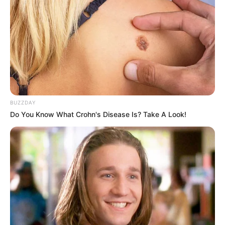
Сорокапятилетняя женщина от столь неожиданных
слов выронила из рук чашку, которая мгновенно
разлетелась вдребезги, ударившись о плитку на полу.
Светлана посмотрела на супруга и по его серьезному
взгляду поняла, что тот не шутит. Женщина так и
замерла, молча обхватив себя руками.
С мужем Света прожила, как ей казалось, в
счастливом браке, двадцать пять лет. Она любила
своего Дениса всей душой, считая его надежным,
верным мужем и прекрасным отцом. Но эти странные
слова, словно кнутом, хлестнувшие по самому
больному, стали для нее потрясением. Света еще не
до конца осознавала суть происходящего. Она
подняла на супруга растерянный взгляд и