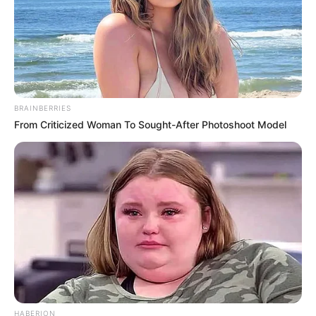
у Светы уже был развод с Денисом и они с Костей
подали заявление в ЗАГС. Трепетные чувства
поразительным образом преобразили женщину.
Теперь она лучилась счастьем, которое чувствовалось
в каждом ее слове, взгляде, жесте. Светлана
расцвела, словно цветок, который после долгой
засухи, наконец, насытился теплым дождем. Сын и
невестка искренне радовались изменениям,
происходившим со Светланой. Они благодарили
Тамару Ивановну, которая мягко и деликатно свела
две одинокие души, так нуждавшиеся в любви и
нежности. Каждые выходные Света и Константин
проводили в деревне и всегда навещали пожилую
женщину, приезжая к ней с подарками.
Год спустя, прошлое неожиданно напомнило о себе.
Случилось это солнечным субботним утром, когда