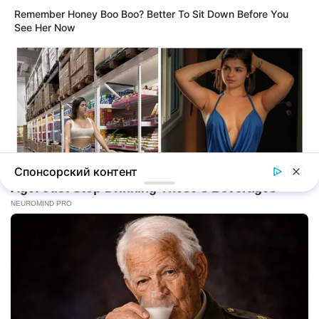
супруги, как обычно, собирались поехать в деревню на
выходные. Константин был в магазине. Когда внезапно
раздался звонок в дверь, Светлана поспешила
открыть, решив, что муж забыл взять с собой ключи.
Она оторопела от неожиданности, увидев на пороге
Дениса с годовалым мальчиком.
— Денис?! – всплеснула Светлана руками, – Ты что
&nbsp;
здесь делаешь?
Japan's Greatest Doctors Say Memory Loss Isn't
Age: Just Stop Drinking These 3 Beverages
— Здравствуй, Света, — робко произнес мужчина, —
NEUROMIND PRO
Впустишь меня?
— Денис, зачем ты пришел? Мне казалось, что между
нами все давно кончено.
— Светка, ты же всегда понимала меня лучше всех,
великодушно прощала все мои ошибки. Прости же