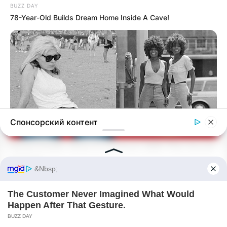
&nbsp;
The Customer Never Imagined What Would
Happen After That Gesture.
BUZZ DAY