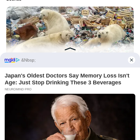
&nbsp;
Japan's Oldest Doctors Say Memory Loss Isn't
Age: Just Stop Drinking These 3 Beverages
NEUROMIND PRO