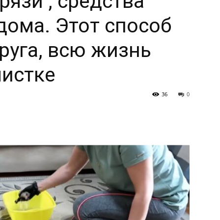
рязи , средства
дома. Этот способ
руга, всю жизнь
чистке
36
0