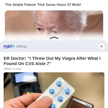
&nbsp;
ER Doctor: "I Threw Out My Viagra After What I
Found On CVS Aisle 7"
FRIDAY PLANS