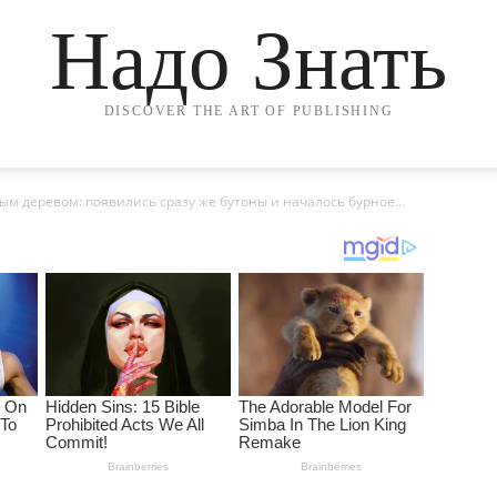
Надо Знать
DISCOVER THE ART OF PUBLISHING
м деревом: появились сразу же бутоны и началось бурное...