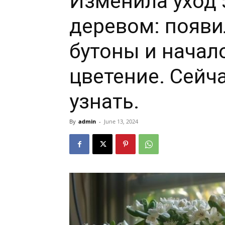
Изменила уход
деревом: появи
бутоны и начал
цветение. Сейча
узнать.
By
admin
-
June 13, 2024