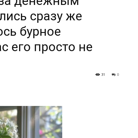
 за денежным
лись сразу же
ось бурное
с его просто не
31
0