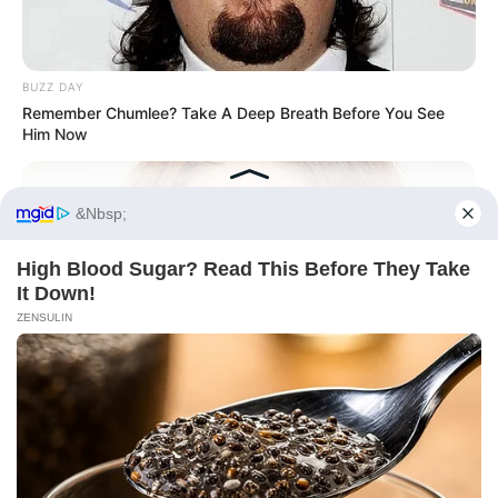
&nbsp;
High Blood Sugar? Read This Before They Take
It Down!
ZENSULIN