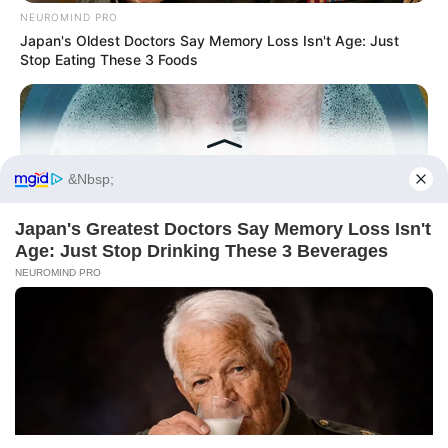
&nbsp;
Japan's Greatest Doctors Say Memory Loss Isn't
Age: Just Stop Drinking These 3 Beverages
NEUROMIND PRO